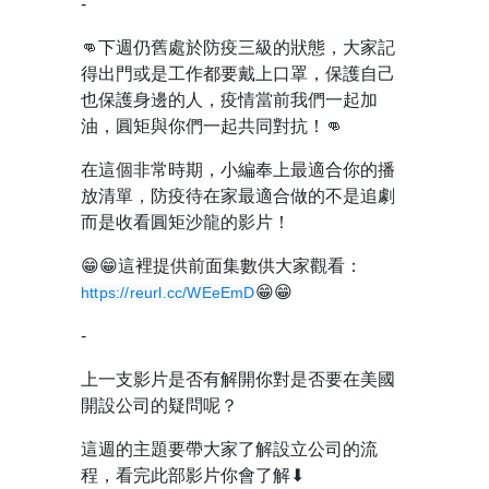
-
👊
下週仍舊處於防疫三級的狀態，大家記
得出門或是工作都要戴上口罩，保護自己
也保護身邊的人，疫情當前我們一起加
油，圓矩與你們一起共同對抗！
👊
在這個非常時期，小編奉上最適合你的播
放清單，防疫待在家最適合做的不是追劇
而是收看圓矩沙龍的影片！
😁😁
這裡提供前面集數供大家觀看：
😁😁
https://reurl.cc/WEeEmD
-
上一支影片是否有解開你對是否要在美國
開設公司的疑問呢？
這週的主題要帶大家了解設立公司的流
程，看完此部影片你會了解
⬇