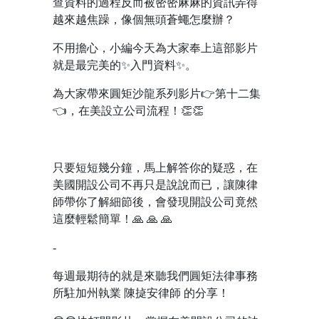
查資料的過程反而被密密麻麻的資訊弄得
越來越焦躁，像個無頭蒼蠅怎麼辦？
不用擔心，小編今天為大家奉上這部影片
就是最完美的
✨
入門資料
✨
。
為大家帶來圓矩沙龍系列影片
👉
第十二集
👈
，
在美設立公司流程！
👏👏
只要短短幾分鐘，馬上解答你的疑惑，在
美國開設公司不再只是說說而已，讓陳律
師帶你了解細節後，會發現開設公司竟然
這麼輕鬆簡單！
🙏 🙏 🙏
-
每週最期待的就是來聽我們圓矩法律事務
所駐加州執業
陳㨗安律師
的分享！