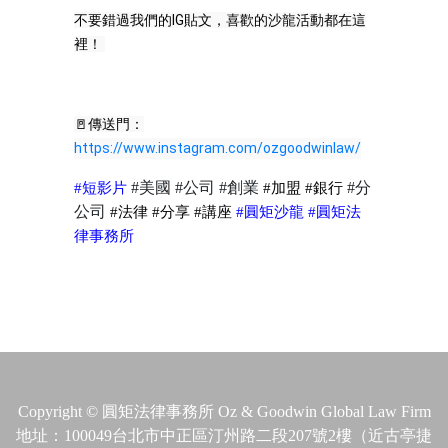
不要錯過我們的IG貼文，喜歡的沙龍活動都在這
裡！ 
🚪傳送門：
https://www.instagram.com/ozgoodwinlaw/
#
短
影片
#
美國
#
公司
#
創業
#
加盟
#
銀行
#
分
公司
#
法律
#
分享
#
講座
#
圓矩沙龍
#
圓矩法
律事務所
Copyright © 圓矩法律事務所 Oz & Goodwin Global Law Firm
地址：100049台北市中正區汀州路二段207號2樓（近古亭捷