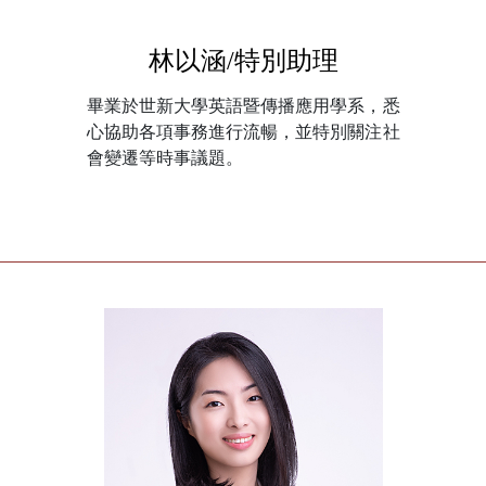
林以涵/特別助理
畢業於世新大學英語暨傳播應用學系，悉
心協助各項事務進行流暢，並特別關注社
會變遷等時事議題。