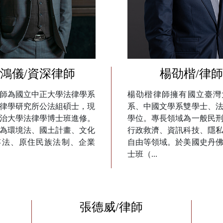
鴻儀/資深律師
楊劭楷/律師
師為國立中正大學法律學系
楊劭楷律師擁有國立臺灣
律學研究所公法組碩士，現
系、中國文學系雙學士、
治大學法律學博士班進修。
學位。專長領域為一般民
為環境法、國土計畫、文化
行政救濟、資訊科技、隱
存法、原住民族法制、企業
自由等領域。於美國史丹
士班（...
張德威/律師