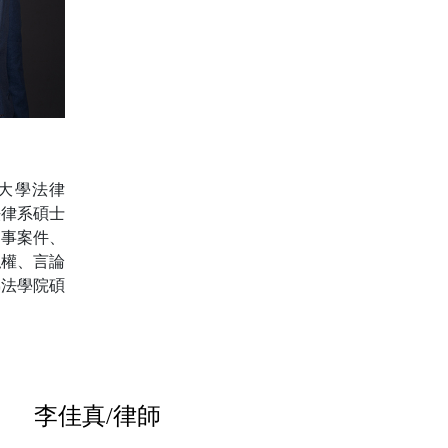
大學法律
法律系碩士
刑事案件、
私權、言論
佛法學院碩
李佳真/律師