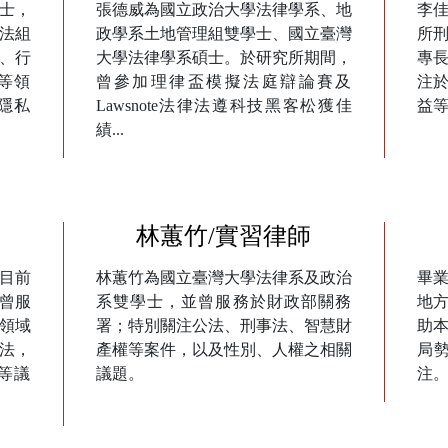
士，
張德威為國立政治大學法律學系、地
李
法組
政學系土地管理組雙學士、國立臺灣
所
、行
大學法律學系碩士。於研究所期間，
專
等領
曾參加理律盃模擬法庭辯論賽及
注
隱私
Lawsnote法律法遵科技黑客松獲佳
益
績...
林蕙竹/實習律師
目前
林蕙竹為國立臺灣大學法律系及政治
畢
曾服
系雙學士，並曾服務於財政部關務
地
領域
署；特別關注公法、刑事法、智慧財
助
法，
產權等案件，以及性別、人權之相關
局
等議
議題。
注