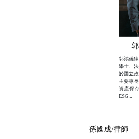
郭
郭鴻儀律
學士、法
於國立政
主要專長
資產保
ESG...
孫國成/律師