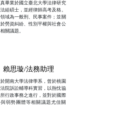
佳真畢業於國立臺北大學法律研究
刑法組碩士，並經律師高考及格。
長領域為一般刑、民事案件；並關
於於勞資糾紛、性別平權與社會公
等相關議題。
賴思璇/法務助理
業於開南大學法律學系，曾於桃園
方法院訴訟輔導科實習，以熱忱協
本所行政事務之進行，並對於國際
勢與弱勢團體等相關議題尤佳關
。