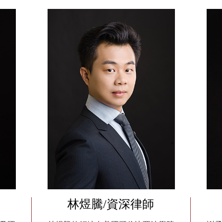
林煜騰/資深律師