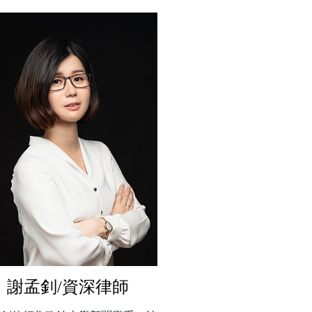
謝孟釗/資深律師