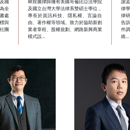
及國
林煜騰律師擁有美國哥倫比亞法學院
謝
為全
及國立台灣大學法律系雙碩士學位，
律
書處
專長於資訊科技、隱私權、言論自
律
標與
由、著作權等領域。致力於協助新創
告
社團
業者章程、股權規劃、網路新興商業
件調
模式設...
維...