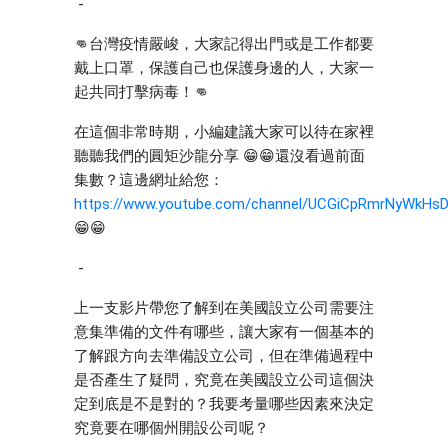
 - 
👊台灣疫情嚴峻，大家記得出門或是工作都要
戴上口罩，保護自己也保護身邊的人，大家一
起共同打擊病毒！👊 
在這個非常時期，小編建議大家可以待在家裡
聽聽我們的圓矩沙龍分享 😁😁還沒看過前面
集數？這邊網址給您：
https://www.youtube.com/channel/UCGiCpRmrNyWkHsD
😁😁
 - 
上一支影片帶您了解到在美國設立公司需要注
意集準備的文件有哪些，讓大家有一個基本的
了解跟方向去準備設立公司，但在準備過程中
是否產生了疑問，究竟在美國設立公司這個決
定到底是不是對的？我要考量哪些因素來決定
究竟要在哪個州開設公司呢？ 