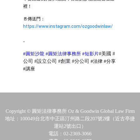
裡！ 
🚪傳送門：
https://www.instagram.com/ozgoodwinlaw/
-
#
圓矩沙龍
#
圓矩法律事務所
#
短
影片
#
美國
#
公司
#
設立公司
#
創業
#
分公司
#
法律
#
分享
#
講座
Copyright © 圓矩法律事務所 Oz & Goodwin Global Law Firm
地址：100049台北市中正區汀州路二段207號2樓（近古亭捷
運站2號出口）
電話：02-2369-3066