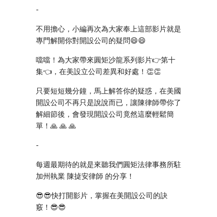
- 
不用擔心，小編再次為大家奉上這部影片就是
專門解開你對開設公司的疑問😄😄 
噹噹！為大家帶來圓矩沙龍系列影片👉第十
集👈，在美設立公司差異和好處！👏👏 
只要短短幾分鐘，馬上解答你的疑惑，在美國
開設公司不再只是說說而已，讓陳律師帶你了
解細節後，會發現開設公司竟然這麼輕鬆簡
單！🙏 🙏 🙏 
-
每週最期待的就是來聽我們圓矩法律事務所駐
加州執業 陳㨗安律師 的分享！ 
😎😎快打開影片，掌握在美開設公司的訣
竅！😎😎