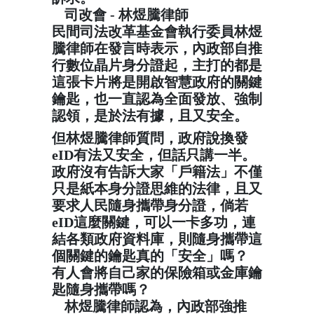
司改會 - 林煜騰律師
⚖️
⚖️
民間司法改革基金會執行委員林煜
騰律師在發言時表示，內政部自推
行數位晶片身分證起，主打的都是
這張卡片將是開啟智慧政府的關鍵
鑰匙，也一直認為全面發放、強制
認領，是於法有據，且又安全。
但林煜騰律師質問，政府說換發
eID有法又安全，但話只講一半。
政府沒有告訴大家「戶籍法」不僅
只是紙本身分證思維的法律，且又
要求人民隨身攜帶身分證，倘若
eID這麼關鍵，可以一卡多功，連
結各類政府資料庫，則隨身攜帶這
個關鍵的鑰匙真的「安全」嗎？
有人會將自己家的保險箱或金庫鑰
匙隨身攜帶嗎？
林煜騰律師認為，內政部強推
📌