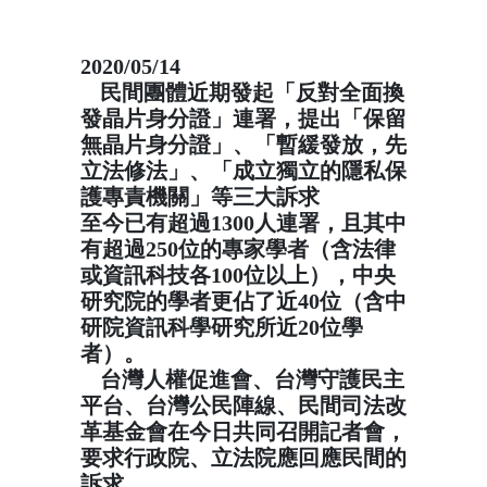
2020/05/14
民間團體近期發起「反對全面換
✍️
發晶片身分證」連署，提出「保留
無晶片身分證」、「暫緩發放，先
立法修法」、「成立獨立的隱私保
護專責機關」等三大訴求
至今已有超過1300人連署，且其中
有超過250位的專家學者（含法律
或資訊科技各100位以上），中央
研究院的學者更佔了近40位（含中
研院資訊科學研究所近20位學
者）。
台灣人權促進會、台灣守護民主
🚦
平台、台灣公民陣線、民間司法改
革基金會在今日共同召開記者會，
要求行政院、立法院應回應民間的
訴求。