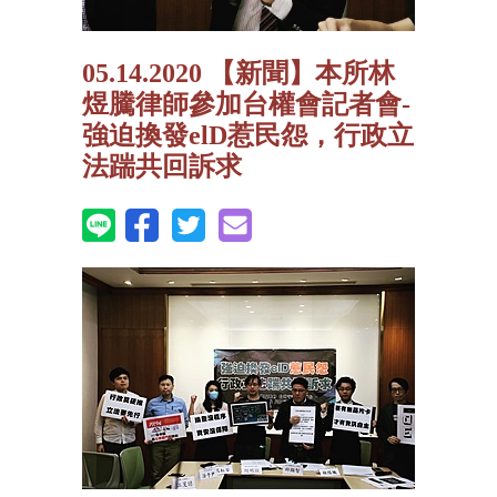
05.14.2020 【新聞】本所林
煜騰律師參加台權會記者會-
強迫換發elD惹民怨，行政立
法踹共回訴求