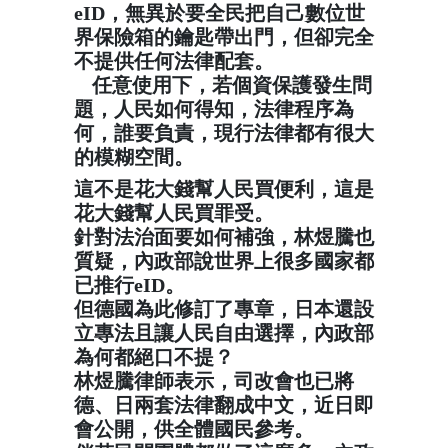
eID，無異於要全民把自己數位世
界保險箱的鑰匙帶出門，但卻完全
不提供任何法律配套。
任意使用下，若個資保護發生問
📌
題，人民如何得知，法律程序為
何，誰要負責，現行法律都有很大
的模糊空間。
這不是花大錢幫人民買便利，這是
花大錢幫人民買罪受。
針對法治面要如何補強，林煜騰也
質疑，內政部說世界上很多國家都
已推行eID。
但德國為此修訂了專章，日本還設
立專法且讓人民自由選擇，內政部
為何都絕口不提？
林煜騰律師表示，司改會也已將
德、日兩套法律翻成中文，近日即
會公開，供全體國民參考。