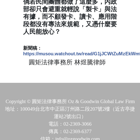
倘若民間團體都做了這麼多，內政
部卻只會避重就輕說「製卡」與法
有據，而不顧發卡、讀卡、應用階
段都沒有專法來規範，又憑什麼要
人民能放心？
新聞稿：
https://musou.watchout.tw/read/G1jJCWtZuMzEkWm
圓矩法律事務所 林煜騰律師
⚖️
⚖️
Copyright © 圓矩法律事務所 Oz & Goodwin Global Law Firm
地址：100049台北市中正區汀州路二段207號2樓（近古亭捷
運站2號出口）
電話：02-2369-3066
傳真：02-2369-6377
信箱：info@ozgoodwin.com