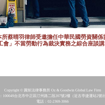
【消息】本所蔡晴羽律師受邀擔任中華民國勞資
工會」不當勞動行為裁決實務之綜合座談講
Copyright © 圓矩法律事務所 Oz & Goodwin Global Law Firm
：100049台北市中正區汀州路二段207號2樓（近古亭捷運站2號
電話：02-2369-3066