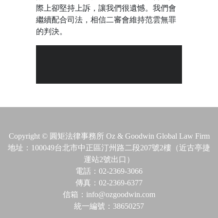
際上卻堅持上訴，讓我們很遺憾。我們會
繼續配合司法，相信二審會維持范雲無罪
的判決。
Copyright © 圓矩法律事務所 Oz & Goodwin Global Law Firm
地址：100049台北市中正區汀州路二段207號2樓（近古亭捷
運站2號出口）
電話：02-2369-3066
傳真：02-2369-6377
信箱：info@ozgoodwin.com
統一編號：38650257