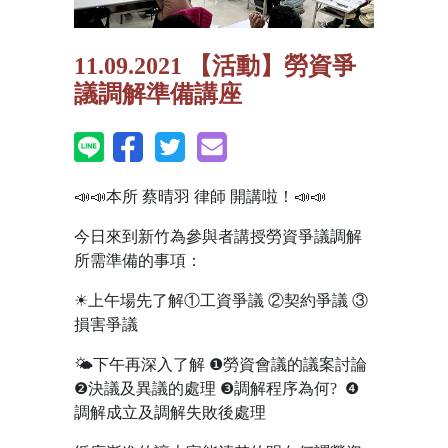
11.09.2021 【活動】勞資爭
議調解準備講座
📣📣本所 蔡晴羽 律師 開講啦！📣📣
今日來到新竹為參與者講授勞資爭議調解
所需準備的事項：
☀上午場先了解①工資爭議 ②契約爭議 ③
損害爭議
🌤下午再深入了解 ❶勞資會議的議案討論
❷決議及異議的處理 ❸調解程序為何? ❹
調解成立及調解失敗後處理