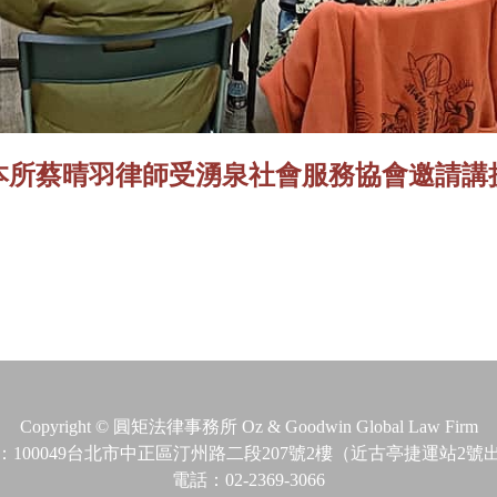
【消息】本所蔡晴羽律師受湧泉社會服務協會邀
Copyright © 圓矩法律事務所 Oz & Goodwin Global Law Firm
：100049台北市中正區汀州路二段207號2樓（近古亭捷運站2號
電話：02-2369-3066