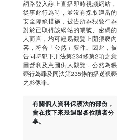
網路登入線上直播即時視頻網站，
從事此行為時，並沒有採取適當的
安全隔絕措施，被告所為猥褻行為
對於已取得該網站的帳號、密碼的
人而言，均可輕易觀覽上開猥褻內
容，符合「公然」要件。因此，被
告同時犯下刑法第234條第2項之意
圖營利及意圖供人觀覽，公然為猥
褻行為罪及同法第235條的播送猥褻
之影像罪。
有關個人資料保護法的部份，
會在接下來幾週跟各位讀者分
享。