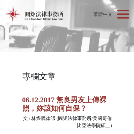
專欄文章
06.12.2017 無良男友上傳裸
照，妳該如何自保？
文 / 林煜騰律師 (圓矩法律事務所/美國哥倫
比亞法學院碩士)