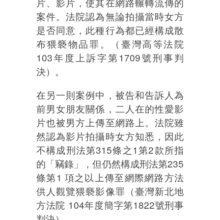
片、影片，使其在網路輾轉流傳的
案件。法院認為無論拍攝當時女方
是否同意，此種行為都已經構成散
布猥褻物品罪。（臺灣高等法院
103年度上訴字第1709號刑事判
決）。
在另一則案例中，被告和告訴人為
前男女朋友關係，二人在的性愛影
片也被男方上傳至網路上。法院雖
然認為影片拍攝時女方知悉，因此
不構成刑法第315條之1第2款所指
的「竊錄」，但仍然構成刑法第235
條第1 項之以上傳至網際網路方法
供人觀覽猥褻影像罪（臺灣新北地
方法院 104年度簡字第1822號刑事
判決）。