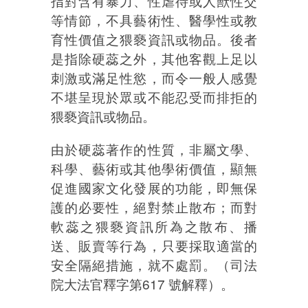
指對含有暴力、性虐待或人獸性交
等情節，不具藝術性、醫學性或教
育性價值之猥褻資訊或物品。後者
是指除硬蕊之外，其他客觀上足以
刺激或滿足性慾，而令一般人感覺
不堪呈現於眾或不能忍受而排拒的
猥褻資訊或物品。
由於硬蕊著作的性質，非屬文學、
科學、藝術或其他學術價值，顯無
促進國家文化發展的功能，即無保
護的必要性，絕對禁止散布；而對
軟蕊之猥褻資訊所為之散布、播
送、販賣等行為，只要採取適當的
安全隔絕措施，就不處罰。（司法
院大法官釋字第617 號解釋）。