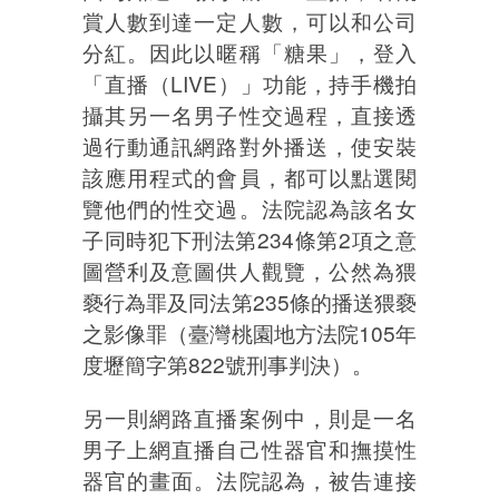
賞人數到達一定人數，可以和公司
分紅。因此以暱稱「糖果」，登入
「直播（LIVE）」功能，持手機拍
攝其另一名男子性交過程，直接透
過行動通訊網路對外播送，使安裝
該應用程式的會員，都可以點選閱
覽他們的性交過。法院認為該名女
子同時犯下刑法第234條第2項之意
圖營利及意圖供人觀覽，公然為猥
褻行為罪及同法第235條的播送猥褻
之影像罪（臺灣桃園地方法院105年
度壢簡字第822號刑事判決）。
另一則網路直播案例中，則是一名
男子上網直播自己性器官和撫摸性
器官的畫面。法院認為，被告連接