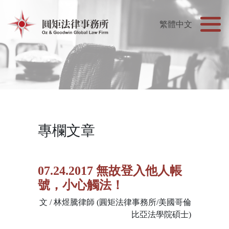
專欄文章
07.24.2017 無故登入他人帳
號，小心觸法！
文 / 林煜騰律師 (圓矩法律事務所/美國哥倫
比亞法學院碩士)